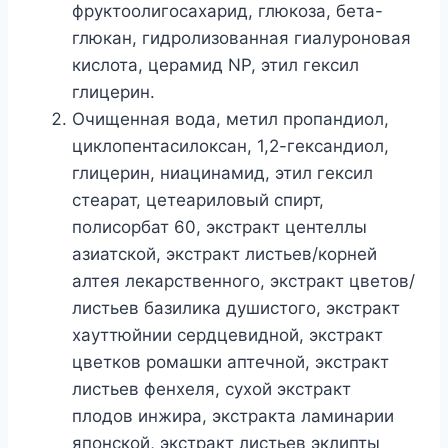
фруктоолигосахарид, глюкоза, бета-
глюкан, гидролизованная гиалуроновая
кислота, церамид NP, этил гексил
глицерин.
Очищенная вода, метил пропандиол,
циклопентасилоксан, 1,2-гександиол,
глицерин, ниацинамид, этил гексил
стеарат, цетеариловый спирт,
полисорбат 60, экстракт центеллы
азиатской, экстракт листьев/корней
алтея лекарственного, экстракт цветов/
листьев базилика душистого, экстракт
хауттюйнии сердцевидной, экстракт
цветков ромашки аптечной, экстракт
листьев фенхеля, сухой экстракт
плодов инжира, экстракта ламинарии
японской, экстракт листьев эклипты